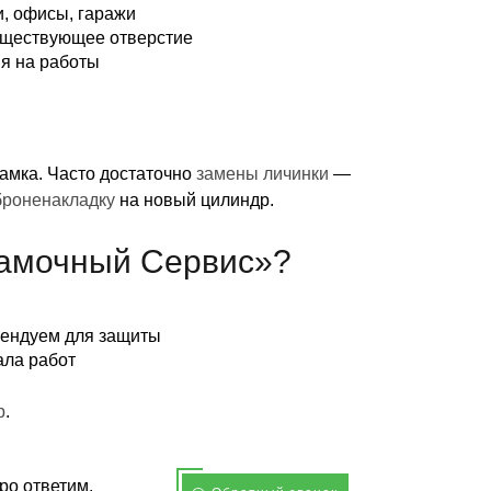
, офисы, гаражи
уществующее отверстие
ия на работы
амка. Часто достаточно
замены личинки
—
броненакладку
на новый цилиндр.
амочный Сервис»?
мендуем для защиты
ала работ
p
.
ро ответим.