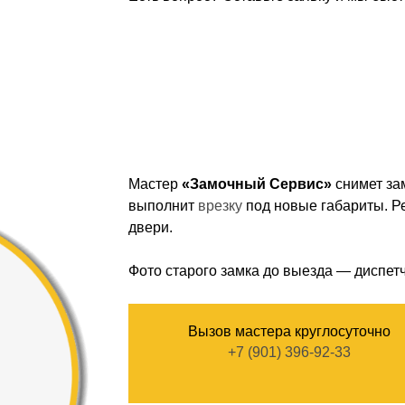
Мастер
«Замочный Сервис»
снимет за
выполнит
врезку
под новые габариты. 
двери.
Фото старого замка до выезда — диспетч
Вызов мастера круглосуточно
+7 (901) 396-92-33