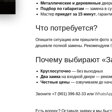
Металлические и деревянные
двери
Подбор по габаритам
— замена в с
Мастер
приедет за 15 минут
, гарант
Что потребуется?
Опишите ситуацию или пришлите фото з
дешевле полной замены. Рекомендуем
Почему выбирают «З
Круглосуточно
— без выходных
Два замка
на входной двери — реко
Честные цены
— озвучиваем до нач
Звоните
+7 (901) 396-92-33
или
WhatsAp
Есть вопрос? Оставьте заявку и мы быст