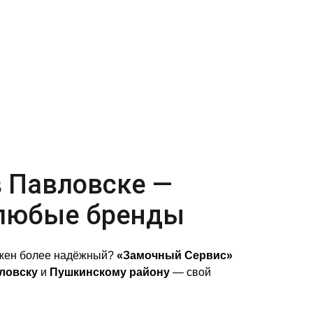
в Павловске —
 любые бренды
ужен более надёжный?
«Замочный Сервис»
ловску
и
Пушкинскому району
— свой