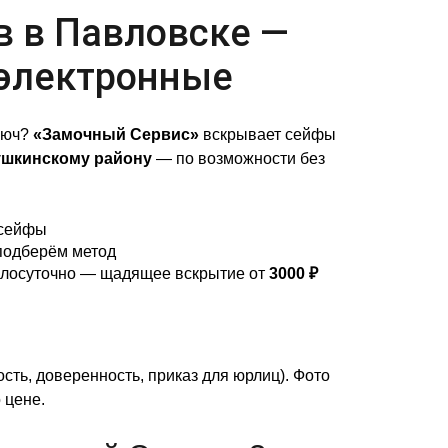
в в Павловске —
 электронные
люч?
«Замочный Сервис»
вскрывает сейфы
шкинскому району
— по возможности без
сейфы
подберём метод
углосуточно — щадящее вскрытие от
3000 ₽
сть, доверенность, приказ для юрлиц). Фото
 цене.