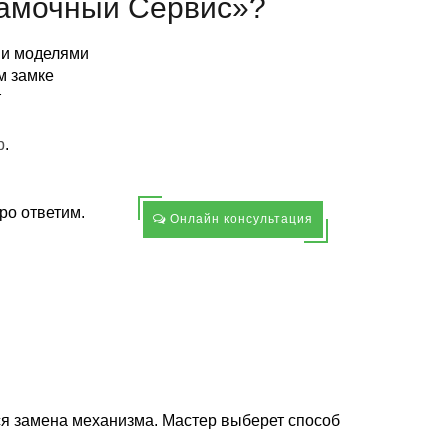
амочный Сервис»?
ми моделями
м замке
т
p
.
ро ответим.
Онлайн консультация
я замена механизма. Мастер выберет способ